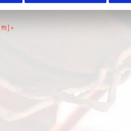
 Mt] »