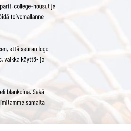
parit, college-housut ja
löidä toivomallanne
en, että seuran logo
s, vaikka käyttö- ja
eli blankoina. Sekä
 toimitamme samalta