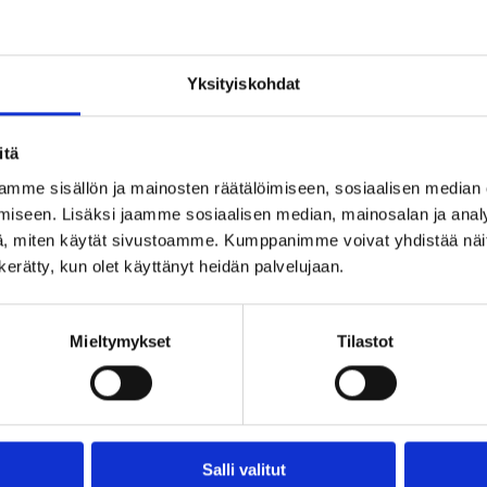
EET
Yksityiskohdat
itä
mme sisällön ja mainosten räätälöimiseen, sosiaalisen median
iseen. Lisäksi jaamme sosiaalisen median, mainosalan ja analy
, miten käytät sivustoamme. Kumppanimme voivat yhdistää näitä t
n kerätty, kun olet käyttänyt heidän palvelujaan.
Mieltymykset
Tilastot
Salli valitut