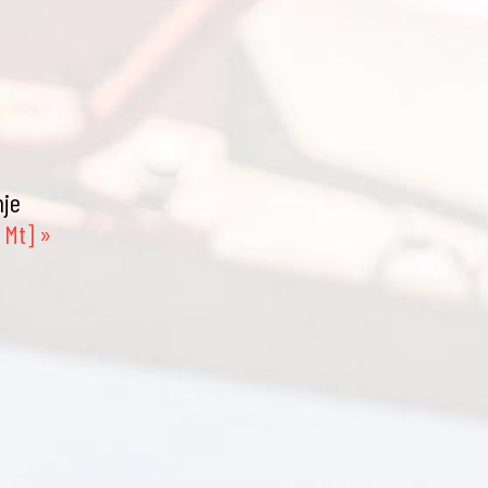
hje
 Mt] »