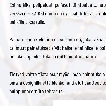
Esimerkiksi pelipaidat, peliasut, tiimipaidat… hup
verkkarit – KAIKKI nämä on nyt mahdollista räätä
uniikilla ulkoasulla.
Painatusmenetelmänä on sublimointi, joka takaa s
tai muut painatukset eivät halkeile tai hilseile poi
pesukertoja olisi takana mittaamaton määrä.
Tietysti voitte tilata asut myös ilman painatuksia 
omalla designilla että blankoina tilatut vaatteet
huippumodernilta tehtaalta.