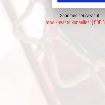
u
k
Sabemos seura-asut
s
e
Lataa kuvasto koneellesi [PDF 6
n
v
a
l
i
n
t
a