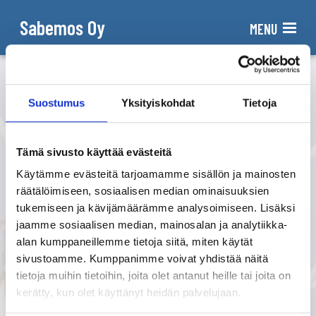
Sabemos Oy
MENU
Suostumus
Yksityiskohdat
Tietoja
Tämä sivusto käyttää evästeitä
NET1-koripallotelineet ovat hyvä valinta kaiken tasoisille
Käytämme evästeitä tarjoamamme sisällön ja mainosten
pelaajille. Helposti liikuteltavat telineet ovat laadukkaista
räätälöimiseen, sosiaalisen median ominaisuuksien
materiaaleista ja kestävät hyvin Suomen vaihtelevissa
tukemiseen ja kävijämäärämme analysoimiseen. Lisäksi
jaamme sosiaalisen median, mainosalan ja analytiikka-
keleissä.
alan kumppaneillemme tietoja siitä, miten käytät
sivustoamme. Kumppanimme voivat yhdistää näitä
tietoja muihin tietoihin, joita olet antanut heille tai joita on
TUOTEKUVASTO
kerätty, kun olet käyttänyt heidän palvelujaan.